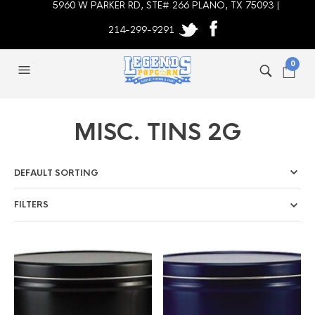
5960 W PARKER RD, STE# 266 PLANO, TX 75093 |
214-299-9291
0
MISC. TINS 2G
FILTERS